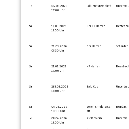
Fr
06.03.2026
Ldk. Meisterschaft
Untertra
17:00 Uhr
Sa
13.03.2026
9er BT-Herren
Rettenba
18:00 Uhr
Sa
21.03.2026
9er Herren
Scharden
08:30 Uhr
Sa
28.03.2026
KP Herren
Rossbac
14:00 Uhr
Sa
258.03.2026
Balu Cup
Untertra
13:00 Uhr
Sa
04.04.2026
Vereinsmeistersch
Roßbach
10:00 Uhr
aft
Mi
08.04.2026
Zielbewerb
Untertra
18:00 Uhr