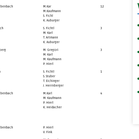
ubenbach
M.Kar
12
M.Kaufmann
S. Fichl
K. Auburger
ch
S. Fichtl
3
M. Karl
T. Artmann
K. Auburger
berg
M. Gregori
3
M. Karl
M. Kaufmann
P. Hierl
h
S. Fichtl
1
S. Stuber
T. Eichinger
J. Herrnberger
ubenbach
M.Karl
4
M. Kaufmann
P. Hierl
K. Heidacher
ubenbach
P. Hierl
V. Fink