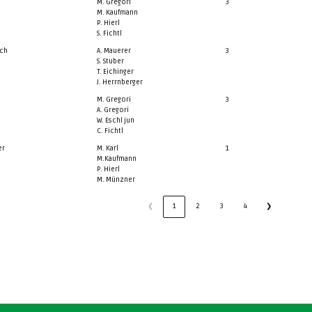
M. Gregori
3
M. Kaufmann
P. Hierl
S. Fichtl
ch
A. Mauerer
3
S. Stuber
T. Eichinger
J. Herrnberger
M. Gregori
3
A. Gregori
W. Eschl jun
C. Fichtl
er
M. Karl
1
M.Kaufmann
P. Hierl
M. Münzner
❮
1
2
3
4
❯