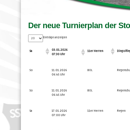
Der neue Turnierplan der St
Einträge anzeigen
03.01.2026
Sa
11er Herren
Dingolfin
07:30 Uhr
03.01.2026
Sa
11er Herren
Dingolfin
So
11.01.2026
BOL
Regensbu
07:30 Uhr
06:45 Uhr
So
11.01.2026
BOL
Regensbu
06:45 Uhr
Sa
17.01.2026
11er Herren
Regen
07:00 Uhr