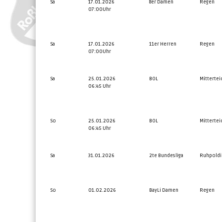
Sa
17.01.2026
8er Damen
Regen
07:00Uhr
Sa
17.01.2026
11er Herren
Regen
07:00Uhr
Sa
25.01.2026
BOL
Mittertei
06:45 Uhr
So
25.01.2026
BOL
Mittertei
06:45 Uhr
Sa
31.01.2026
2te Bundesliga
Ruhpoldi
So
01.02.2026
BayLi Damen
Regen