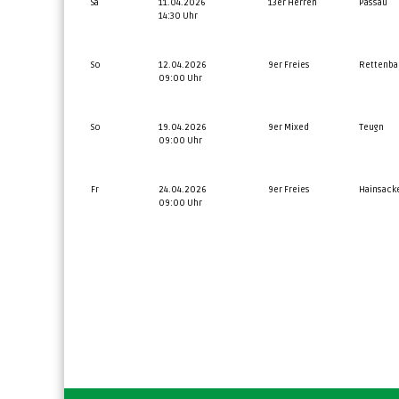
Sa
11.04.2026
13er Herren
Passau
14:30 Uhr
So
12.04.2026
9er Freies
Rettenba
09:00 Uhr
So
19.04.2026
9er Mixed
Teugn
09:00 Uhr
Fr
24.04.2026
9er Freies
Hainsack
09:00 Uhr