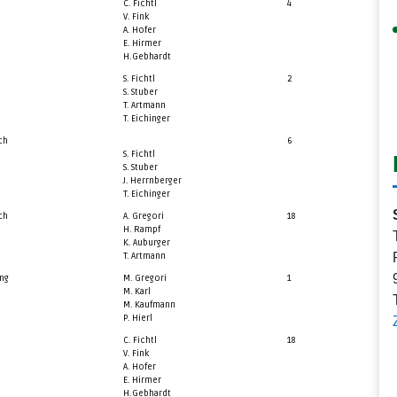
C. Fichtl
4
V. Fink
A. Hofer
E. Hirmer
H.Gebhardt
S. Fichtl
2
S. Stuber
T. Artmann
T. Eichinger
ch
6
S. Fichtl
S. Stuber
J. Herrnberger
T. Eichinger
ch
A. Gregori
18
H. Rampf
K. Auburger
T. Artmann
ng
M. Gregori
1
M. Karl
M. Kaufmann
P. Hierl
C. Fichtl
18
V. Fink
A. Hofer
E. Hirmer
H.Gebhardt