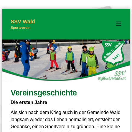
Z
u
m
SSV Wald
I
Sportverein
n
h
a
l
t
s
p
r
i
n
g
e
n
Vereinsgeschichte
Die ersten Jahre
Als sich nach dem Krieg auch in der Gemeinde Wald
langsam wieder das Leben normalisiert, entsteht der
Gedanke, einen Sportverein zu gründen. Eine kleine