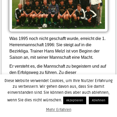
Was 1995 noch nicht geschafft wurde, erreicht die 1.
Herrenmannschaft 1996: Sie steigt auf in die
Bezirkliga. Trainer Hans Melzl ist von Beginn der
Saison an, mit seiner Mannschaft eine Macht.
Er versteht es, die Mannschaft zu begeistern und auf
den Erfolgsweg zu führen. Zu dieser
erfolgshungrigen Mannschaft passen natürlich die
Diese Website verwendet Cookies, um Ihre Nutzer Erfahrung
Rahmenbedingungen, mit den begeisterten
zu verbessern. Wir gehen davon aus, dass Sie damit
Zuschauern und dem Fanclub. Schon drei Spieltage
einverstanden sind. Sie können dies aber auch ablehnen,
vor Schluss steht der SSV als Meister fest. Die
wenn Sie dies nicht wünschen.
Akzeptieren
Ablehnen
Saison wird beendet mit 63 Punkten und 68:31
Mehr Erfahren
Toren. Die eigentliche Meisterfeier findet beim Piendl
in Hetzenbach statt. Vorher hat Bürgermeister Bauer