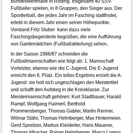
Bundeswehrhalle in Roding. Insgesamt 40 SSV-
Fußballer spielen, in 8 Gruppen, den Sieger aus. Der
Sportlerball, der jedes Jahr im Fasching stattfindet,
erlebt in diesem Jahr einen seiner Höhepunkte.
Vorstand Fritz Stuber kann dazu viele
Faschingsbegeisterte begrüßen, die eine Aufführung
von Gardemädchen (Fußballabteilung) sehen.
In der Saison 1986/87 schneiden die
Fußballmannschaften wie folgt ab: 1. Mannschaft
Vorletzter, ebenso wie die C-Jugend. Die E-Jugend
erreicht den 6. Platz. Ein tolles Ergebnis erzielt die A-
Jugend: sie holt sich ungeschlagen den Meistertitel
und schafft den Aufstieg in die Kreisklasse. Zur
Meistermannschaft gehören: Kurt Stadlbauer, Harald
Rampf, Wolfgang Haimerl, Berthold
Prommersberger, Thomas Gabler, Martin Renner,
Wilmar Stähr, Thomas Helmberger, Max Hintermeier,
Gerd Spreitzer, Markus Kleideiter, Hans Mauerer,
Thomas Irlbacher, Rainer Helmberger, Marco Lorenz,