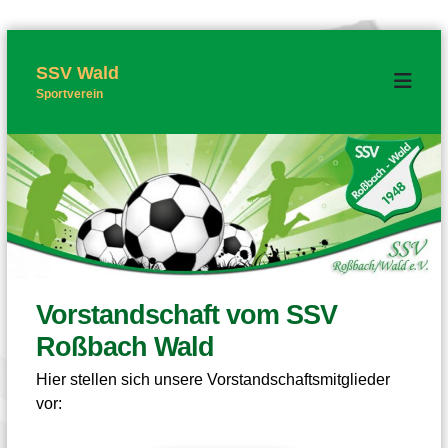
Z
u
m
SSV Wald
I
Sportverein
n
h
a
l
t
s
p
r
i
n
g
e
n
Vorstandschaft vom SSV
Roßbach Wald
Hier stellen sich unsere Vorstandschaftsmitglieder
vor: