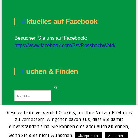
Aktuelles auf Facebook
Besuchen Sie uns auf Facebook:
https://www.facebook.com/SsvRossbachWald/
Suchen & Finden
S
S
u
u
c
c
h
h
e
e
n
Diese Website verwendet Cookies, um Ihre Nutzer Erfahrung
n
zu verbessern. Wir gehen davon aus, dass Sie damit
n
a
einverstanden sind. Sie können dies aber auch ablehnen,
c
h
wenn Sie dies nicht wünschen.
Akzeptieren
Ablehnen