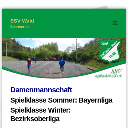
Z
u
m
SSV Wald
I
Sportverein
n
h
a
l
t
s
p
r
i
n
g
e
n
Damenmannschaft
Spielklasse Sommer: Bayernliga
Spielklasse Winter:
Bezirksoberliga