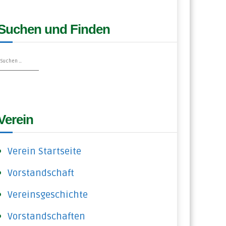
Suchen und Finden
S
u
u
c
c
h
h
e
e
n
n
n
Verein
c
h
Verein Startseite
Vorstandschaft
Vereinsgeschichte
Vorstandschaften