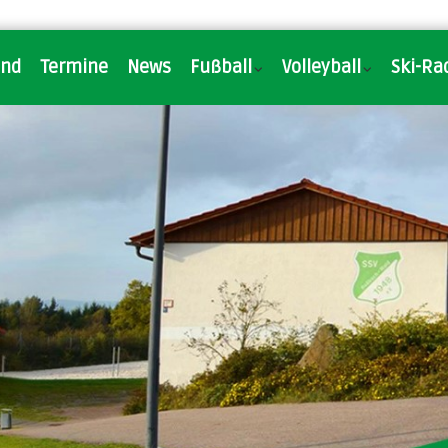
and
Termine
News
Fußball
Volleyball
Ski-Ra