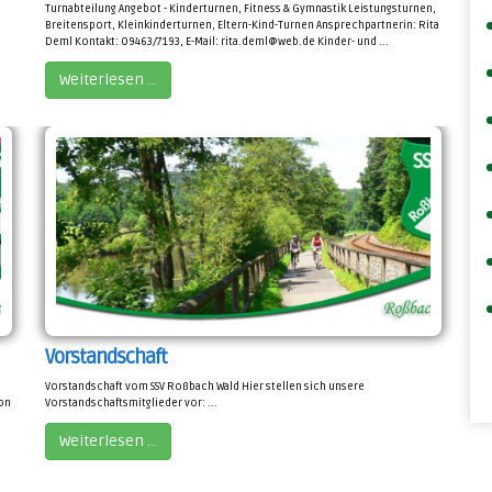
Turnabteilung Angebot - Kinderturnen, Fitness & Gymnastik Leistungsturnen,
Breitensport, Kleinkinderturnen, Eltern-Kind-Turnen Ansprechpartnerin: Rita
Deml Kontakt: 09463/7193, E-Mail: rita.deml@web.de Kinder- und ...
Weiterlesen …
Vorstandschaft
Vorstandschaft vom SSV Roßbach Wald Hier stellen sich unsere
von
Vorstandschaftsmitglieder vor: ...
Weiterlesen …