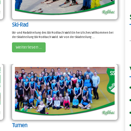
Ski-Rad
S
Ski- und Radabteilung des SSV Roßbach Wald Ein herzliches Willkommen bei
der Skiabteilung SSV Roßbach Wald. Wir von der Skiabteilung ...
Weiterlesen …
a
:
Turnen