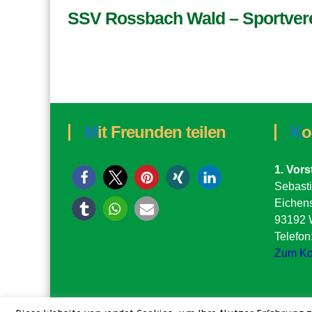
SSV Rossbach Wald – Sportvere
Mit Freunden teilen
K
1. Vor
Sebasti
Eichen
93192 
Telefo
Zum Ko