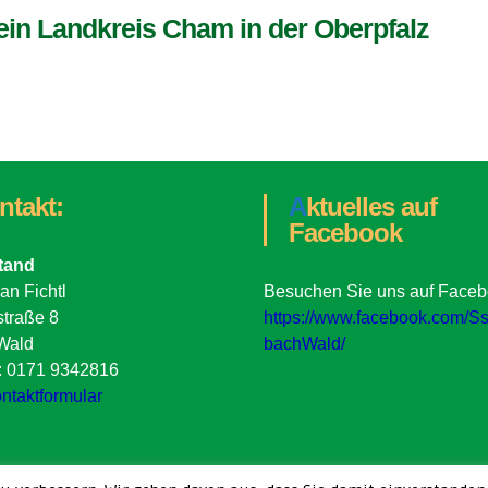
in Landkreis Cham in der Oberpfalz
ontakt:
Aktuelles auf
Facebook
stand
an Fichtl
Besuchen Sie uns auf Faceb
straße 8
https://www.facebook.com/S
Wald
bachWald/
n: 0171 9342816
ntaktformular