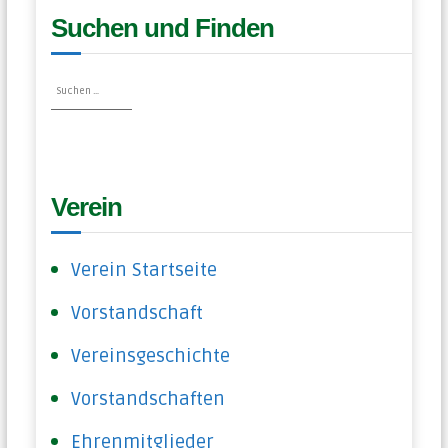
Suchen und Finden
S
S
u
u
c
c
h
h
e
e
n
n
n
a
Verein
c
h
:
Verein Startseite
Vorstandschaft
Vereinsgeschichte
Vorstandschaften
Ehrenmitglieder