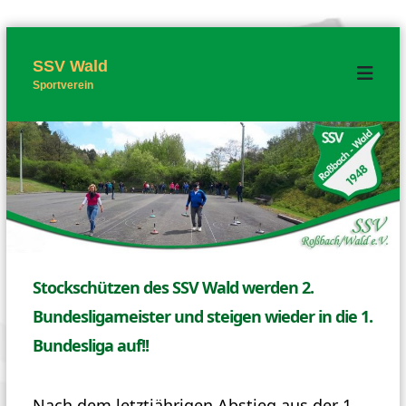
Z
u
m
SSV Wald
I
Sportverein
n
h
a
l
t
s
p
r
i
n
g
e
n
Stockschützen des SSV Wald werden 2.
Bundesligameister und steigen wieder in die 1.
Bundesliga auf!!
Nach dem letztjährigen Abstieg aus der 1.